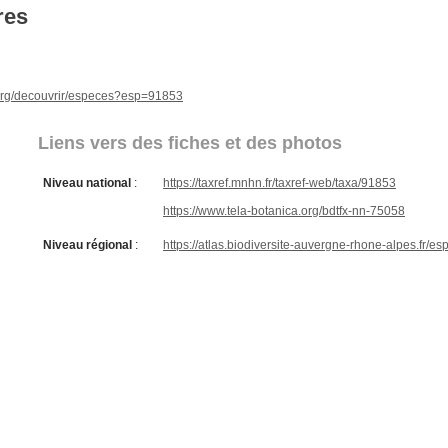
res
e.org/decouvrir/especes?esp=91853
Liens vers des fiches et des photos
Niveau national
:
https://taxref.mnhn.fr/taxref-web/taxa/91853
https://www.tela-botanica.org/bdtfx-nn-75058
Niveau régional
:
https://atlas.biodiversite-auvergne-rhone-alpes.fr/e