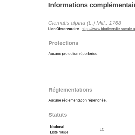
Aller au contenu principal
Informations complémentai
Clematis alpina (L.) Mill., 1768
Lien Observatoire
:
https://www.biodiversite-savoi
Protections
Aucune protection répertoriée.
Réglementations
Aucune réglementation répertoriée.
Statuts
National
LC
Liste rouge