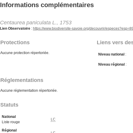
Aller au contenu principal
Informations complémentaires
Centaurea paniculata L., 1753
Lien Observatoire
:
https://www.biodiversite-savoie.org/decouvrir/especes?esp=
Protections
Liens vers des
Aucune protection répertoriée.
Niveau national
:
Niveau régional
:
Réglementations
Aucune réglementation répertoriée.
Statuts
National
LC
Liste rouge
Régional