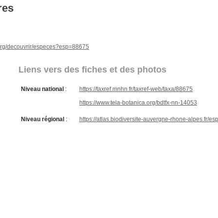
res
e.org/decouvrir/especes?esp=88675
Liens vers des fiches et des photos
Niveau national
:
https://taxref.mnhn.fr/taxref-web/taxa/88675
https://www.tela-botanica.org/bdtfx-nn-14053
Niveau régional
:
https://atlas.biodiversite-auvergne-rhone-alpes.fr/e