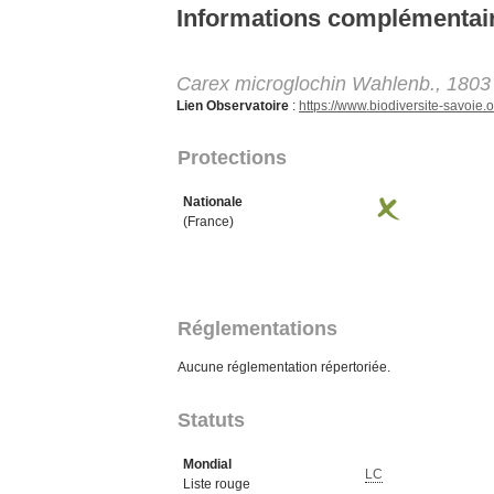
Aller au contenu principal
Informations complémentai
Carex microglochin Wahlenb., 1803
Lien Observatoire
:
https://www.biodiversite-savoi
Protections
Nationale
(France)
Réglementations
Aucune réglementation répertoriée.
Statuts
Mondial
LC
Liste rouge