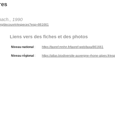
res
mach., 1990
e.org/decouvrir/especes?esp=861661
Liens vers des fiches et des photos
Niveau national
:
https://taxref.mnhn.fr/taxref-web/taxa/861661
Niveau régional
:
https://atlas.biodiversite-auvergne-rhone-alpes.fr/