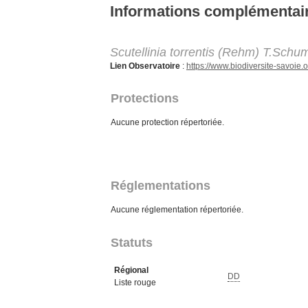
Aller au contenu principal
Informations complémentai
Scutellinia torrentis (Rehm) T.Schu
Lien Observatoire
:
https://www.biodiversite-savoi
Protections
Aucune protection répertoriée.
Réglementations
Aucune réglementation répertoriée.
Statuts
Régional
DD
Liste rouge