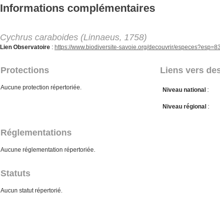
Aller au contenu principal
Informations complémentaires
Cychrus caraboides (Linnaeus, 1758)
Lien Observatoire
:
https://www.biodiversite-savoie.org/decouvrir/especes?esp=8
Protections
Liens vers des
Aucune protection répertoriée.
Niveau national
:
Niveau régional
:
Réglementations
Aucune réglementation répertoriée.
Statuts
Aucun statut répertorié.