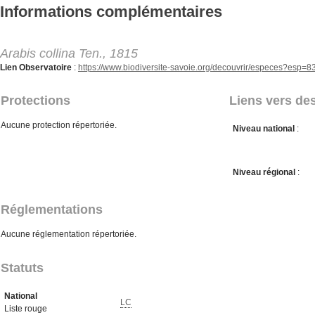
Aller au contenu principal
Informations complémentaires
Arabis collina Ten., 1815
Lien Observatoire
:
https://www.biodiversite-savoie.org/decouvrir/especes?esp=
Protections
Liens vers des
Aucune protection répertoriée.
Niveau national
:
Niveau régional
:
Réglementations
Aucune réglementation répertoriée.
Statuts
National
LC
Liste rouge