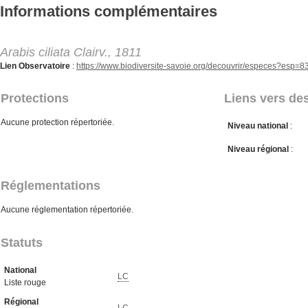
Aller au contenu principal
Informations complémentaires
Arabis ciliata Clairv., 1811
Lien Observatoire
:
https://www.biodiversite-savoie.org/decouvrir/especes?esp=
Protections
Liens vers des
Aucune protection répertoriée.
Niveau national
:
Niveau régional
:
Réglementations
Aucune réglementation répertoriée.
Statuts
National
LC
Liste rouge
Régional