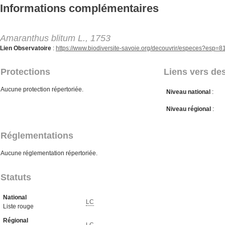
Aller au contenu principal
Informations complémentaires
Amaranthus blitum L., 1753
Lien Observatoire
:
https://www.biodiversite-savoie.org/decouvrir/especes?esp=
Protections
Liens vers des
Aucune protection répertoriée.
Niveau national
:
Niveau régional
:
Réglementations
Aucune réglementation répertoriée.
Statuts
National
LC
Liste rouge
Régional