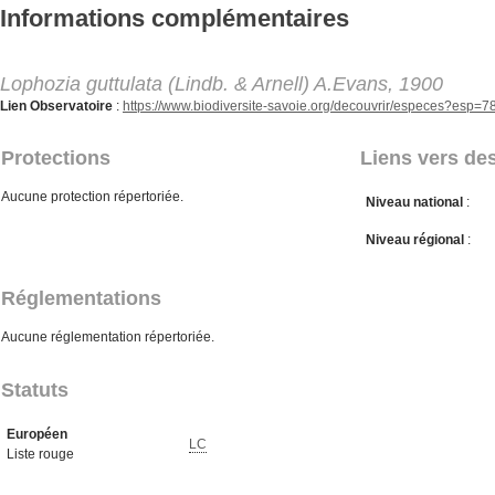
Aller au contenu principal
Informations complémentaires
Lophozia guttulata (Lindb. & Arnell) A.Evans, 1900
Lien Observatoire
:
https://www.biodiversite-savoie.org/decouvrir/especes?esp=
Protections
Liens vers des
Aucune protection répertoriée.
Niveau national
:
Niveau régional
:
Réglementations
Aucune réglementation répertoriée.
Statuts
Européen
LC
Liste rouge