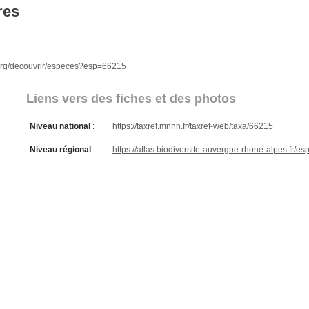
res
e.org/decouvrir/especes?esp=66215
Liens vers des fiches et des photos
Niveau national
:
https://taxref.mnhn.fr/taxref-web/taxa/66215
Niveau régional
:
https://atlas.biodiversite-auvergne-rhone-alpes.fr/e