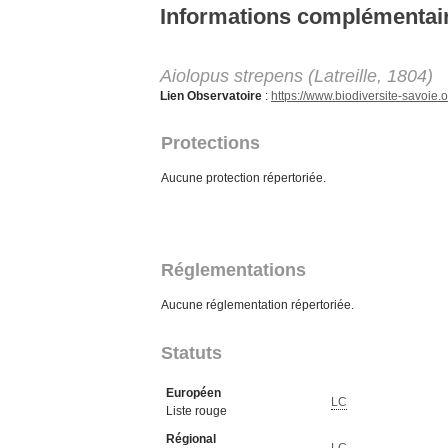
Aller au contenu principal
Informations complémentai
Aiolopus strepens (Latreille, 1804)
Lien Observatoire
:
https://www.biodiversite-savoi
Protections
Aucune protection répertoriée.
Réglementations
Aucune réglementation répertoriée.
Statuts
Européen
LC
Liste rouge
Régional