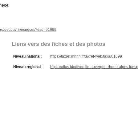
res
e.org/decouvrir/especes?esp=61699
Liens vers des fiches et des photos
Niveau national
:
https://taxref.mnhn.fr/taxref-web/taxa/61699
Niveau régional
:
https://atlas.biodiversite-auvergne-rhone-alpes.fr/e