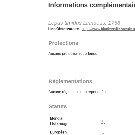
Aller au contenu principal
Informations complémentai
Lepus timidus Linnaeus, 1758
Lien Observatoire
:
https://www.biodiversite-savoi
Protections
Aucune protection répertoriée.
Réglementations
Aucune réglementation répertoriée.
Statuts
Mondial
LC
Liste rouge
Européen