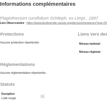
Aller au contenu principal
Informations complémentaires
Plagiothecium curvifolium Schlieph. ex Limpr., 1897
Lien Observatoire
:
https://www.biodiversite-savoie.org/decouvrir/especes?esp=5
Protections
Liens vers des
Aucune protection répertoriée.
Niveau national
:
Niveau régional
:
Réglementations
Aucune réglementation répertoriée.
Statuts
Européen
LC
Liste rouge