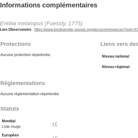
Aller au contenu principal
Informations complémentaires
Erebia melampus (Fuessly, 1775)
Lien Observatoire
:
https://www.biodiversite-savoie.org/decouvrir/especes?esp=
Protections
Liens vers des
Aucune protection répertoriée.
Niveau national
:
Niveau régional
:
Réglementations
Aucune réglementation répertoriée.
Statuts
Mondial
LC
Liste rouge
Européen