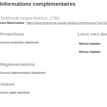
Aller au contenu principal
Informations complémentaires
Tenthredo vespa Retzius, 1783
Lien Observatoire
:
https://www.biodiversite-savoie.org/decouvrir/especes?esp=
Protections
Liens vers des
Aucune protection répertoriée.
Niveau national
:
Niveau régional
:
Réglementations
Aucune réglementation répertoriée.
Statuts
Aucun statut répertorié.