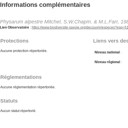
Aller au contenu principal
Informations complémentaires
Physarum alpestre Mitchel, S.W.Chapm. & M.L.Farr, 19
Lien Observatoire
:
https://www.biodiversite-savoie.org/decouvrir/especes?esp=
Protections
Liens vers des
Aucune protection répertoriée.
Niveau national
:
Niveau régional
:
Réglementations
Aucune réglementation répertoriée.
Statuts
Aucun statut répertorié.