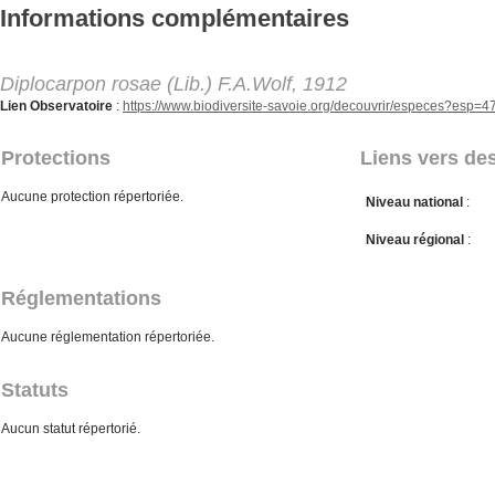
Aller au contenu principal
Informations complémentaires
Diplocarpon rosae (Lib.) F.A.Wolf, 1912
Lien Observatoire
:
https://www.biodiversite-savoie.org/decouvrir/especes?esp=
Protections
Liens vers des
Aucune protection répertoriée.
Niveau national
:
Niveau régional
:
Réglementations
Aucune réglementation répertoriée.
Statuts
Aucun statut répertorié.