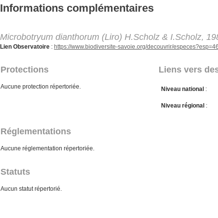
Aller au contenu principal
Informations complémentaires
Microbotryum dianthorum (Liro) H.Scholz & I.Scholz, 19
Lien Observatoire
:
https://www.biodiversite-savoie.org/decouvrir/especes?esp=
Protections
Liens vers des
Aucune protection répertoriée.
Niveau national
:
Niveau régional
:
Réglementations
Aucune réglementation répertoriée.
Statuts
Aucun statut répertorié.