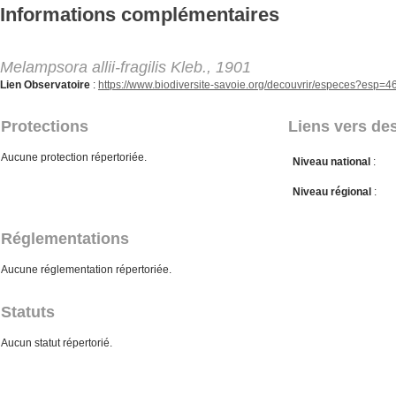
Aller au contenu principal
Informations complémentaires
Melampsora allii-fragilis Kleb., 1901
Lien Observatoire
:
https://www.biodiversite-savoie.org/decouvrir/especes?esp=
Protections
Liens vers des
Aucune protection répertoriée.
Niveau national
:
Niveau régional
:
Réglementations
Aucune réglementation répertoriée.
Statuts
Aucun statut répertorié.