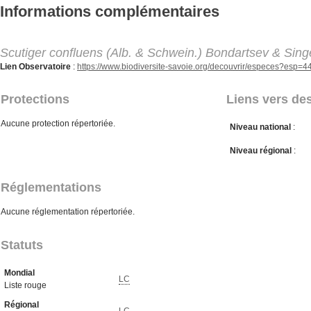
Aller au contenu principal
Informations complémentaires
Scutiger confluens (Alb. & Schwein.) Bondartsev & Sing
Lien Observatoire
:
https://www.biodiversite-savoie.org/decouvrir/especes?esp=
Protections
Liens vers des
Aucune protection répertoriée.
Niveau national
:
Niveau régional
:
Réglementations
Aucune réglementation répertoriée.
Statuts
Mondial
LC
Liste rouge
Régional