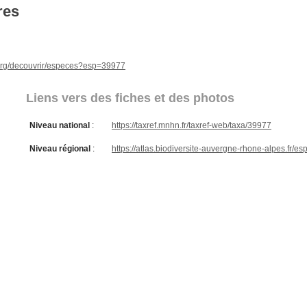
res
e.org/decouvrir/especes?esp=39977
Liens vers des fiches et des photos
Niveau national
:
https://taxref.mnhn.fr/taxref-web/taxa/39977
Niveau régional
:
https://atlas.biodiversite-auvergne-rhone-alpes.fr/e