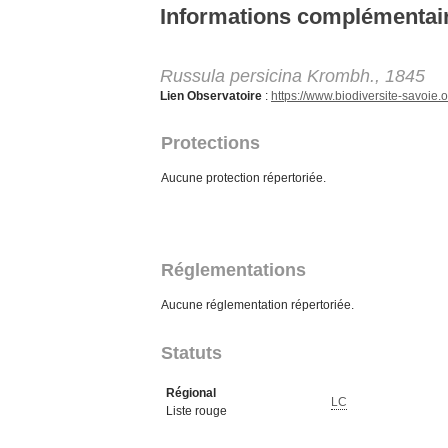
Aller au contenu principal
Informations complémentai
Russula persicina Krombh., 1845
Lien Observatoire
:
https://www.biodiversite-savoi
Protections
Aucune protection répertoriée.
Réglementations
Aucune réglementation répertoriée.
Statuts
Régional
LC
Liste rouge