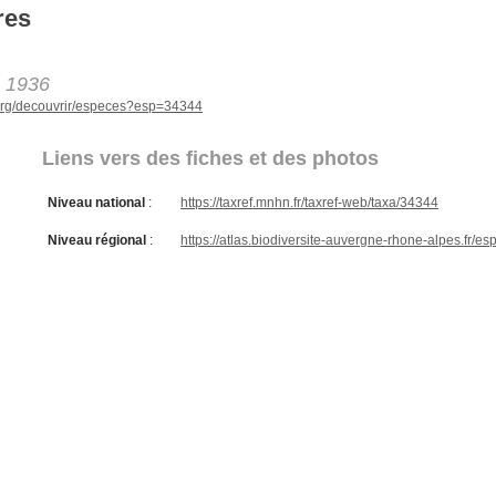
res
, 1936
e.org/decouvrir/especes?esp=34344
Liens vers des fiches et des photos
Niveau national
:
https://taxref.mnhn.fr/taxref-web/taxa/34344
Niveau régional
:
https://atlas.biodiversite-auvergne-rhone-alpes.fr/e