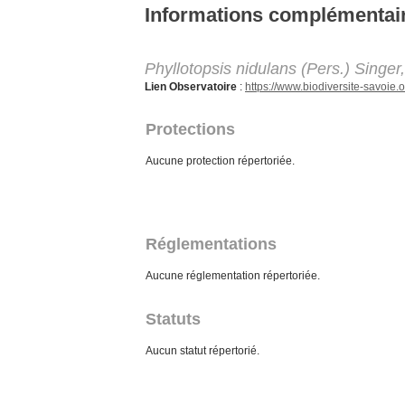
Aller au contenu principal
Informations complémentai
Phyllotopsis nidulans (Pers.) Singer
Lien Observatoire
:
https://www.biodiversite-savoi
Protections
Aucune protection répertoriée.
Réglementations
Aucune réglementation répertoriée.
Statuts
Aucun statut répertorié.