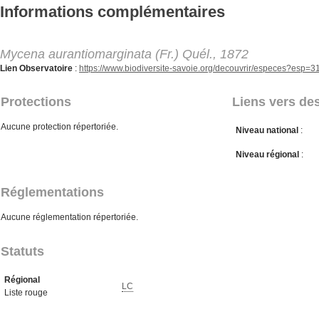
Aller au contenu principal
Informations complémentaires
Mycena aurantiomarginata (Fr.) Quél., 1872
Lien Observatoire
:
https://www.biodiversite-savoie.org/decouvrir/especes?esp=3
Protections
Liens vers des
Aucune protection répertoriée.
Niveau national
:
Niveau régional
:
Réglementations
Aucune réglementation répertoriée.
Statuts
Régional
LC
Liste rouge