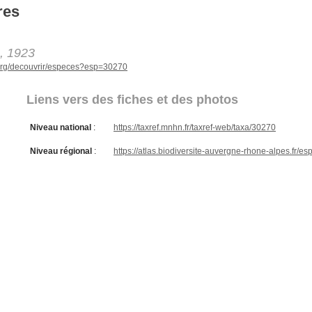
res
, 1923
e.org/decouvrir/especes?esp=30270
Liens vers des fiches et des photos
Niveau national
:
https://taxref.mnhn.fr/taxref-web/taxa/30270
Niveau régional
:
https://atlas.biodiversite-auvergne-rhone-alpes.fr/e