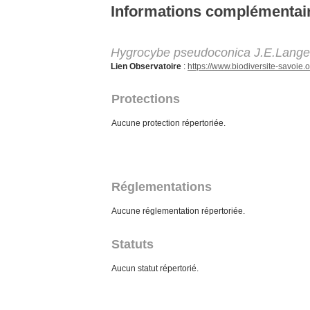
Aller au contenu principal
Informations complémentai
Hygrocybe pseudoconica J.E.Lange
Lien Observatoire
:
https://www.biodiversite-savoi
Protections
Aucune protection répertoriée.
Réglementations
Aucune réglementation répertoriée.
Statuts
Aucun statut répertorié.