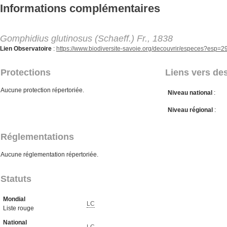
Aller au contenu principal
Informations complémentaires
Gomphidius glutinosus (Schaeff.) Fr., 1838
Lien Observatoire
:
https://www.biodiversite-savoie.org/decouvrir/especes?esp=
Protections
Liens vers des
Aucune protection répertoriée.
Niveau national
:
Niveau régional
:
Réglementations
Aucune réglementation répertoriée.
Statuts
Mondial
LC
Liste rouge
National