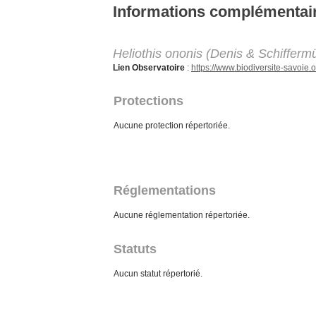
Aller au contenu principal
Informations complémentai
Heliothis ononis (Denis & Schiffermü
Lien Observatoire
:
https://www.biodiversite-savoi
Protections
Aucune protection répertoriée.
Réglementations
Aucune réglementation répertoriée.
Statuts
Aucun statut répertorié.