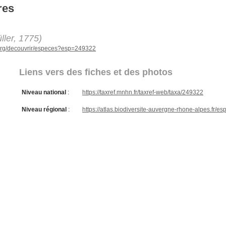
res
ller, 1775)
e.org/decouvrir/especes?esp=249322
Liens vers des fiches et des photos
Niveau national
:
https://taxref.mnhn.fr/taxref-web/taxa/249322
Niveau régional
:
https://atlas.biodiversite-auvergne-rhone-alpes.fr/