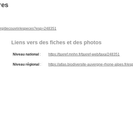
res
e.org/decouvrir/especes?esp=248351
Liens vers des fiches et des photos
Niveau national
:
https://taxref.mnhn.fr/taxref-web/taxa/248351
Niveau régional
:
https://atlas.biodiversite-auvergne-rhone-alpes.fr/