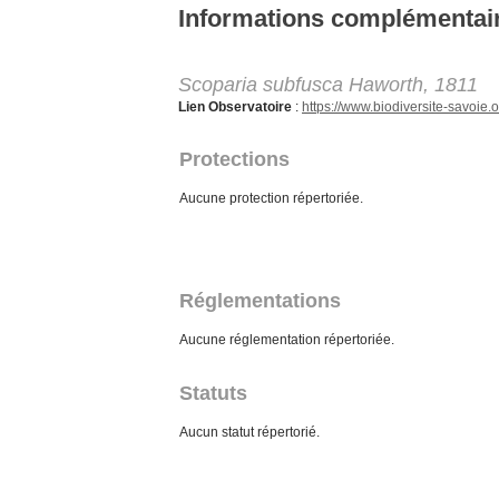
Aller au contenu principal
Informations complémentai
Scoparia subfusca Haworth, 1811
Lien Observatoire
:
https://www.biodiversite-savoi
Protections
Aucune protection répertoriée.
Réglementations
Aucune réglementation répertoriée.
Statuts
Aucun statut répertorié.