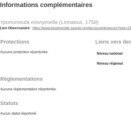
Aller au contenu principal
Informations complémentaires
Yponomeuta evonymella (Linnaeus, 1758)
Lien Observatoire
:
https://www.biodiversite-savoie.org/decouvrir/especes?esp=
Protections
Liens vers des
Aucune protection répertoriée.
Niveau national
:
Niveau régional
:
Réglementations
Aucune réglementation répertoriée.
Statuts
Aucun statut répertorié.