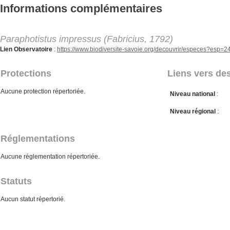
Aller au contenu principal
Informations complémentaires
Paraphotistus impressus (Fabricius, 1792)
Lien Observatoire
:
https://www.biodiversite-savoie.org/decouvrir/especes?esp=
Protections
Liens vers des
Aucune protection répertoriée.
Niveau national
:
Niveau régional
:
Réglementations
Aucune réglementation répertoriée.
Statuts
Aucun statut répertorié.