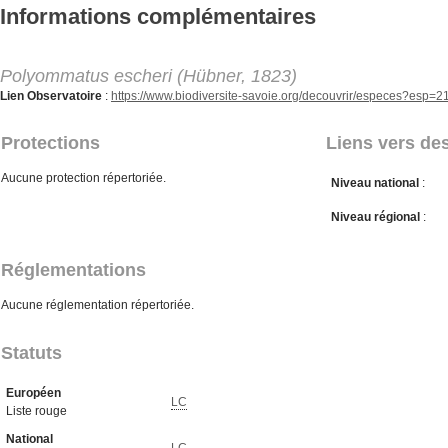
Aller au contenu principal
Informations complémentaires
Polyommatus escheri (Hübner, 1823)
Lien Observatoire
:
https://www.biodiversite-savoie.org/decouvrir/especes?esp=
Protections
Liens vers des
Aucune protection répertoriée.
Niveau national
:
Niveau régional
:
Réglementations
Aucune réglementation répertoriée.
Statuts
Européen
LC
Liste rouge
National