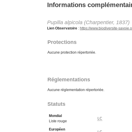
Aller au contenu principal
Informations complémentai
Pupilla alpicola (Charpentier, 1837)
Lien Observatoire
:
https://www.biodiversite-savoi
Protections
Aucune protection répertoriée.
Réglementations
Aucune réglementation répertoriée.
Statuts
Mondial
LC
Liste rouge
Européen