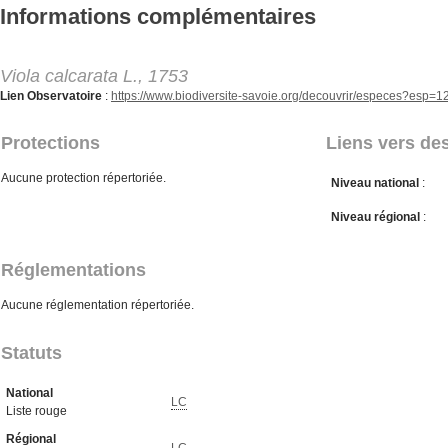
Aller au contenu principal
Informations complémentaires
Viola calcarata L., 1753
Lien Observatoire
:
https://www.biodiversite-savoie.org/decouvrir/especes?esp=
Protections
Liens vers des
Aucune protection répertoriée.
Niveau national
:
Niveau régional
:
Réglementations
Aucune réglementation répertoriée.
Statuts
National
LC
Liste rouge
Régional