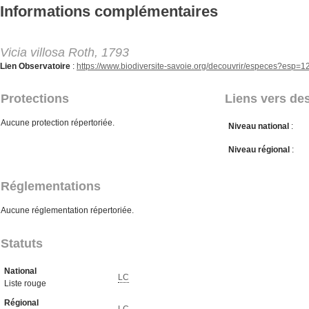
Aller au contenu principal
Informations complémentaires
Vicia villosa Roth, 1793
Lien Observatoire
:
https://www.biodiversite-savoie.org/decouvrir/especes?esp=
Protections
Liens vers des
Aucune protection répertoriée.
Niveau national
:
Niveau régional
:
Réglementations
Aucune réglementation répertoriée.
Statuts
National
LC
Liste rouge
Régional