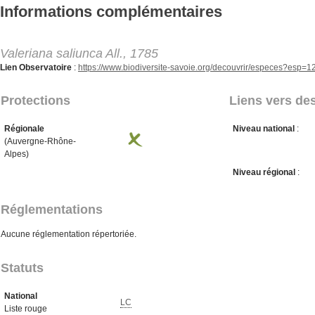
Aller au contenu principal
Informations complémentaires
Valeriana saliunca All., 1785
Lien Observatoire
:
https://www.biodiversite-savoie.org/decouvrir/especes?esp=
Protections
Liens vers des
Régionale
Niveau national
:
(Auvergne-Rhône-
Alpes)
Niveau régional
:
Réglementations
Aucune réglementation répertoriée.
Statuts
National
LC
Liste rouge