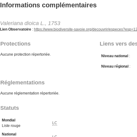
Aller au contenu principal
Informations complémentaires
Valeriana dioica L., 1753
Lien Observatoire
:
https://www.biodiversite-savoie.org/decouvrir/especes?esp=
Protections
Liens vers des
Aucune protection répertoriée.
Niveau national
:
Niveau régional
:
Réglementations
Aucune réglementation répertoriée.
Statuts
Mondial
LC
Liste rouge
National