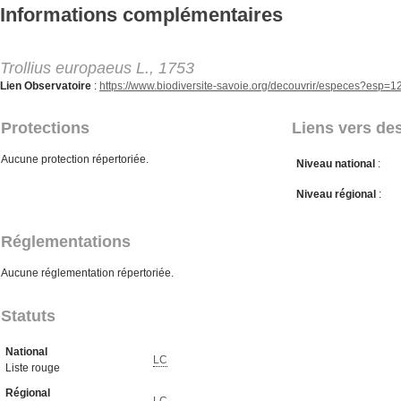
Aller au contenu principal
Informations complémentaires
Trollius europaeus L., 1753
Lien Observatoire
:
https://www.biodiversite-savoie.org/decouvrir/especes?esp=
Protections
Liens vers des
Aucune protection répertoriée.
Niveau national
:
Niveau régional
:
Réglementations
Aucune réglementation répertoriée.
Statuts
National
LC
Liste rouge
Régional