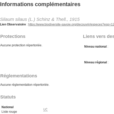
Aller au contenu principal
Informations complémentaires
Silaum silaus (L.) Schinz & Thell., 1915
Lien Observatoire
:
https://www.biodiversite-savoie.org/decouvrir/especes?esp=
Protections
Liens vers des
Aucune protection répertoriée.
Niveau national
:
Niveau régional
:
Réglementations
Aucune réglementation répertoriée.
Statuts
National
LC
Liste rouge