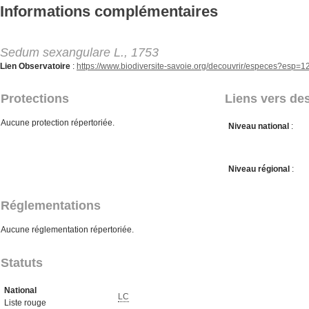
Aller au contenu principal
Informations complémentaires
Sedum sexangulare L., 1753
Lien Observatoire
:
https://www.biodiversite-savoie.org/decouvrir/especes?esp=
Protections
Liens vers des
Aucune protection répertoriée.
Niveau national
:
Niveau régional
:
Réglementations
Aucune réglementation répertoriée.
Statuts
National
LC
Liste rouge