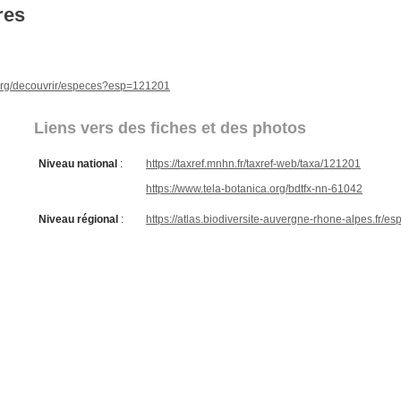
res
e.org/decouvrir/especes?esp=121201
Liens vers des fiches et des photos
Niveau national
:
https://taxref.mnhn.fr/taxref-web/taxa/121201
https://www.tela-botanica.org/bdtfx-nn-61042
Niveau régional
:
https://atlas.biodiversite-auvergne-rhone-alpes.fr/