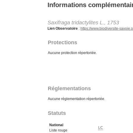
Aller au contenu principal
Informations complémentai
Saxifraga tridactylites L., 1753
Lien Observatoire
:
https://www.biodiversite-savoi
Protections
Aucune protection répertoriée.
Réglementations
Aucune réglementation répertoriée.
Statuts
National
LC
Liste rouge