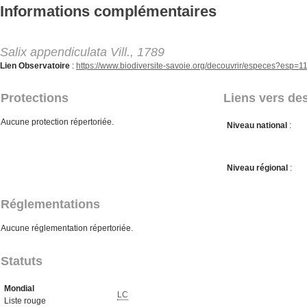
Aller au contenu principal
Informations complémentaires
Salix appendiculata Vill., 1789
Lien Observatoire
:
https://www.biodiversite-savoie.org/decouvrir/especes?esp=
Protections
Liens vers des
Aucune protection répertoriée.
Niveau national
:
Niveau régional
:
Réglementations
Aucune réglementation répertoriée.
Statuts
Mondial
LC
Liste rouge