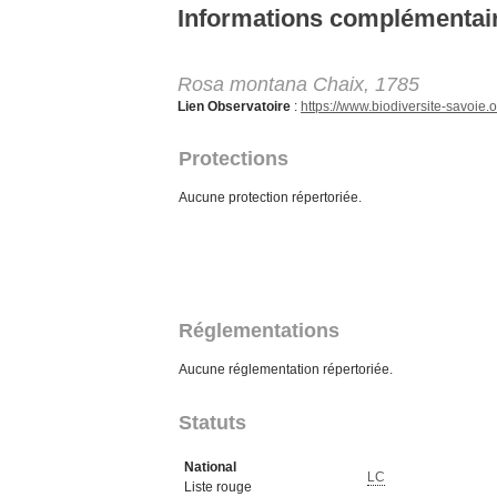
Aller au contenu principal
Informations complémentai
Rosa montana Chaix, 1785
Lien Observatoire
:
https://www.biodiversite-savoi
Protections
Aucune protection répertoriée.
Réglementations
Aucune réglementation répertoriée.
Statuts
National
LC
Liste rouge