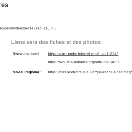
res
e.org/decouvrir/especes?esp=118343
Liens vers des fiches et des photos
Niveau national
:
https://taxref.mnhn.fr/taxref-web/taxa/118343
https://www.tela-botanica.org/bdtfx-nn-74827
Niveau régional
:
https://atlas.biodiversite-auvergne-rhone-alpes.fr/e