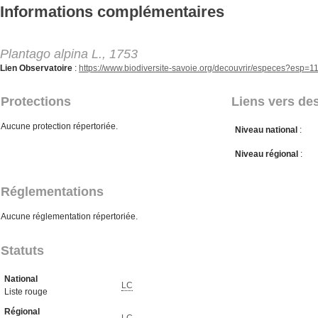
Aller au contenu principal
Informations complémentaires
Plantago alpina L., 1753
Lien Observatoire
:
https://www.biodiversite-savoie.org/decouvrir/especes?esp=
Protections
Liens vers des
Aucune protection répertoriée.
Niveau national
:
Niveau régional
:
Réglementations
Aucune réglementation répertoriée.
Statuts
National
LC
Liste rouge
Régional