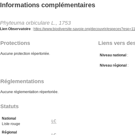
Aller au contenu principal
Informations complémentaires
Phyteuma orbiculare L., 1753
Lien Observatoire
:
https://www.biodiversite-savoie.org/decouvrir/especes?esp=
Protections
Liens vers des
Aucune protection répertoriée.
Niveau national
:
Niveau régional
:
Réglementations
Aucune réglementation répertoriée.
Statuts
National
LC
Liste rouge
Régional