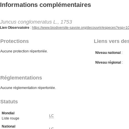
Aller au contenu principal
Informations complémentaires
Juncus conglomeratus L., 1753
Lien Observatoire
:
https://www.biodiversite-savoie.org/decouvrir/especes?esp=
Protections
Liens vers des
Aucune protection répertoriée.
Niveau national
:
Niveau régional
:
Réglementations
Aucune réglementation répertoriée.
Statuts
Mondial
LC
Liste rouge
National