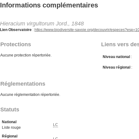
Aller au contenu principal
Informations complémentaires
Hieracium virgultorum Jord., 1848
Lien Observatoire
:
https://www.biodiversite-savoie.org/decouvrir/especes?esp=
Protections
Liens vers des
Aucune protection répertoriée.
Niveau national
:
Niveau régional
:
Réglementations
Aucune réglementation répertoriée.
Statuts
National
LC
Liste rouge
Régional