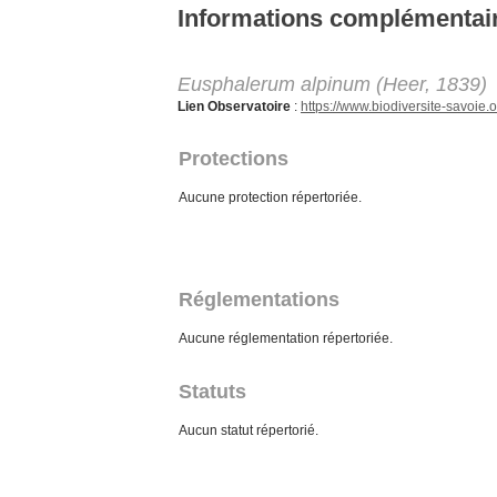
Aller au contenu principal
Informations complémentai
Eusphalerum alpinum (Heer, 1839)
Lien Observatoire
:
https://www.biodiversite-savoi
Protections
Aucune protection répertoriée.
Réglementations
Aucune réglementation répertoriée.
Statuts
Aucun statut répertorié.