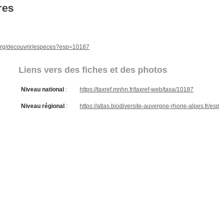
res
e.org/decouvrir/especes?esp=10187
Liens vers des fiches et des photos
Niveau national
:
https://taxref.mnhn.fr/taxref-web/taxa/10187
Niveau régional
:
https://atlas.biodiversite-auvergne-rhone-alpes.fr/e