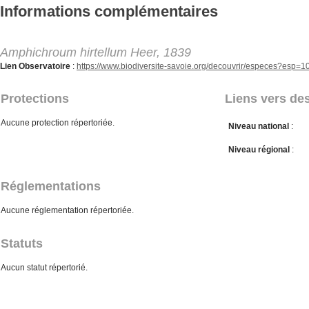
Aller au contenu principal
Informations complémentaires
Amphichroum hirtellum Heer, 1839
Lien Observatoire
:
https://www.biodiversite-savoie.org/decouvrir/especes?esp=
Protections
Liens vers des
Aucune protection répertoriée.
Niveau national
:
Niveau régional
:
Réglementations
Aucune réglementation répertoriée.
Statuts
Aucun statut répertorié.