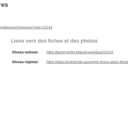
res
e.org/decouvrir/especes?esp=10143
Liens vers des fiches et des photos
Niveau national
:
https://taxref.mnhn.fr/taxref-web/taxa/10143
Niveau régional
:
https://atlas.biodiversite-auvergne-rhone-alpes.fr/e