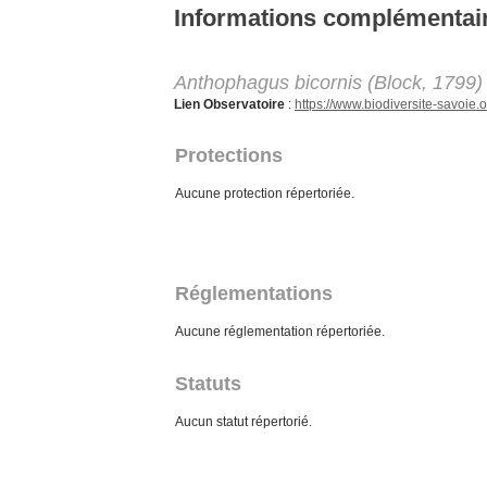
Aller au contenu principal
Informations complémentai
Anthophagus bicornis (Block, 1799)
Lien Observatoire
:
https://www.biodiversite-savoi
Protections
Aucune protection répertoriée.
Réglementations
Aucune réglementation répertoriée.
Statuts
Aucun statut répertorié.