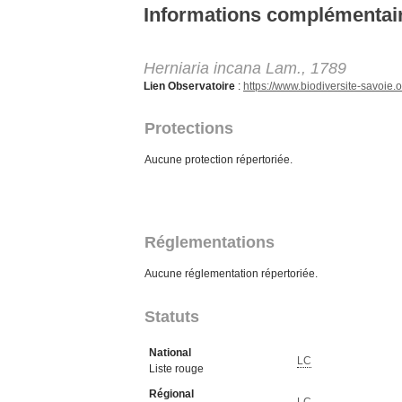
Aller au contenu principal
Informations complémentai
Herniaria incana Lam., 1789
Lien Observatoire
:
https://www.biodiversite-savoi
Protections
Aucune protection répertoriée.
Réglementations
Aucune réglementation répertoriée.
Statuts
National
LC
Liste rouge
Régional