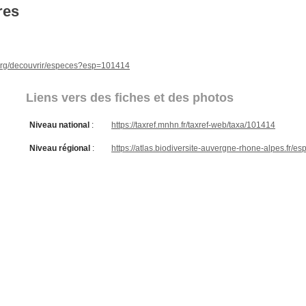
res
e.org/decouvrir/especes?esp=101414
Liens vers des fiches et des photos
Niveau national
:
https://taxref.mnhn.fr/taxref-web/taxa/101414
Niveau régional
:
https://atlas.biodiversite-auvergne-rhone-alpes.fr/